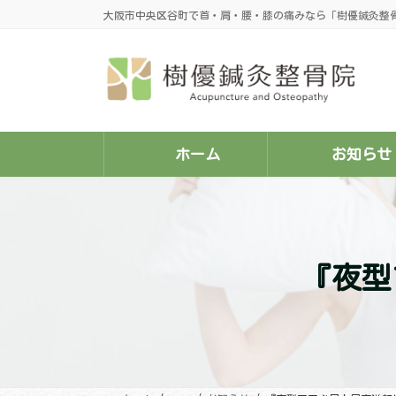
コ
ナ
大阪市中央区谷町で首・肩・腰・膝の痛みなら「樹優鍼灸整
ン
ビ
テ
ゲ
ン
ー
ツ
シ
へ
ョ
ス
ン
キ
に
ッ
移
プ
動
ホーム
お知らせ
『夜型