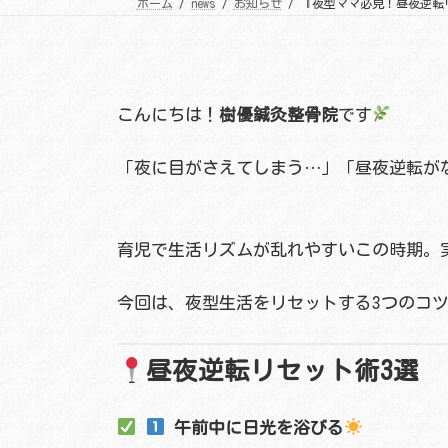
ホーム
news
お知らせ
『夜型ママ必見！昼夜逆転
こんにちは！
樹優鍼灸整骨院
です
「夜に目がさえてしまう…」「昼夜逆転が
育児で生活リズムが乱れやすいこの時期。
今回は、夜型生活をリセットする3つのコ
昼夜逆転リセット術3選
午前中に日光を浴びる