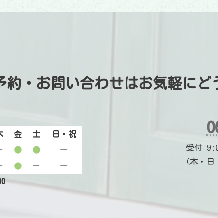
予約・お問い合わせは
お気軽にど
0
木
金
土
日・祝
受付 9:00
ー
●
●
ー
（木・日
ー
●
ー
ー
00