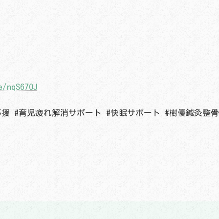
e/nqS67OJ
応援 #育児疲れ解消サポート #快眠サポート #樹優鍼灸整骨