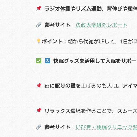
ラジオ体操やリズム運動、背伸びや屈
参考サイト
：
法政大学研究レポート
ポイント
：朝から代謝がUPして、1日が
快眠グッズを活用して入眠をサポート
夜に
眠りの質
を上げるのも大切。
アイ
リラックス環境を作ることで、スムー
参考サイト
：
いびき・睡眠クリニック