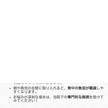
猫の伸びポーズ（キャットストレッチ）
四つん這いになり、背中を丸めてからゆっくり反らす動
作を繰り返します。呼吸に合わせて行うと、
背骨全体が
ほぐれて、肩や背中の緊張が取れます
肩甲骨内側(膏肓)ツボケア
座った状態で、片手を反対側の肩甲骨内側(肩甲骨ので
っぱりのやや下)を中指で抑えながら肩を動かします。
左右交互に行うと、
肩甲骨周りがほぐれて、背中の痛み
が和らぎます
。
セルフケアのポイント
どのケアも、
無理なく痛みを感じない範囲
で行うことが
大切です。特に産後の体は敏感なので、リラックスした
状態でゆっくり行いましょう。
朝や育児の合間に取り入れると、
背中の負担が軽減
しや
すくなります。
お悩みが深刻な場合は、当院での
専門的な施術
を受けて
みてください！