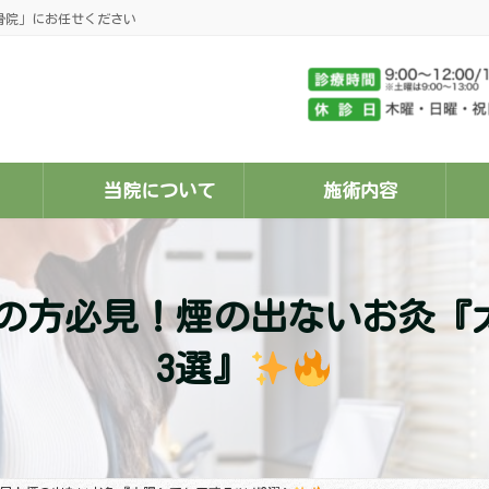
骨院」にお任せください
当院について
施術内容
の方必見！煙の出ないお灸『
3選』