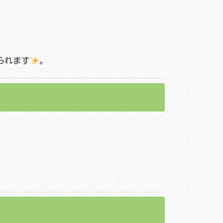
られます
。