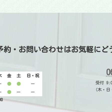
予約・お問い合わせは
お気軽にど
0
木
金
土
日・祝
受付 9:00
ー
●
●
ー
（木・日
ー
●
ー
ー
00