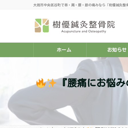
コ
ナ
大阪市中央区谷町で首・肩・腰・膝の痛みなら「樹優鍼灸整
ン
ビ
テ
ゲ
ン
ー
ツ
シ
へ
ョ
ス
ン
キ
に
ッ
移
プ
動
ホーム
お知らせ
『腰痛にお悩み