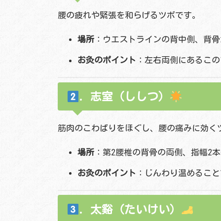
腰の疲れや緊張を和らげるツボです。
場所
：ウエストラインの背中側、背骨
お灸のポイント
：左右両側にあるこの
. 志室（ししつ）
筋肉のこわばりをほぐし、腰の痛みに効く
場所
：第2腰椎の背骨の両側、指幅2
お灸のポイント
：じんわり温めること
. 太谿（たいけい）