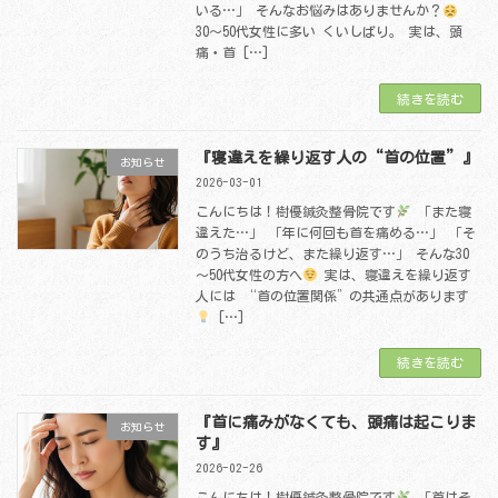
いる…」 そんなお悩みはありませんか？
30〜50代女性に多い くいしばり。 実は、頭
痛・首 […]
続きを読む
『寝違えを繰り返す人の“首の位置”』
お知らせ
2026-03-01
こんにちは！樹優鍼灸整骨院です
「また寝
違えた…」 「年に何回も首を痛める…」 「そ
のうち治るけど、また繰り返す…」 そんな30
～50代女性の方へ
実は、寝違えを繰り返す
人には “首の位置関係”の共通点があります
[…]
続きを読む
『首に痛みがなくても、頭痛は起こりま
お知らせ
す』
2026-02-26
こんにちは！樹優鍼灸整骨院です
「首はそ