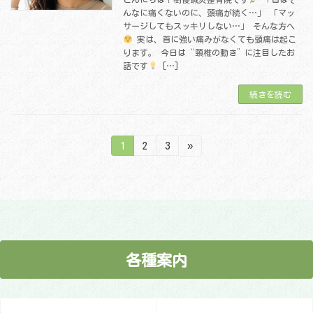
んなに痛くないのに、頭痛が続く…」 「マッ
サージしてもスッキリしない…」 そんな方へ
実は、首に強い痛みがなくても頭痛は起こ
ります。 今日は“頸椎の動き”に注目したお
話です
[…]
続きを読む
投
固
固
固
1
2
3
»
定
定
定
ペ
ペ
ペ
稿
ー
ー
ー
ジ
ジ
ジ
の
ペ
ー
各種案内
ジ
送