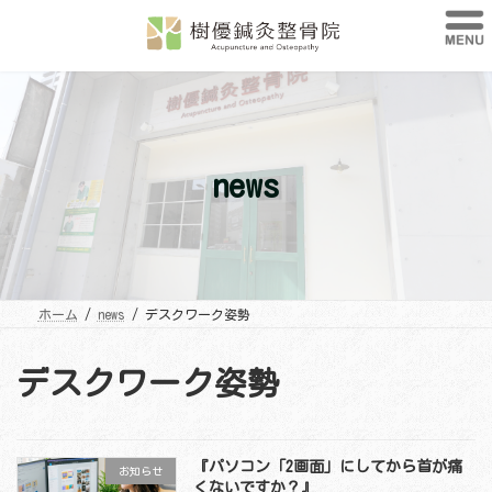
コ
ナ
ン
ビ
テ
ゲ
ン
ー
ツ
シ
へ
ョ
ス
ン
キ
に
ッ
移
プ
動
news
ホーム
news
デスクワーク姿勢
デスクワーク姿勢
『パソコン「2画面」にしてから首が痛
お知らせ
くないですか？』