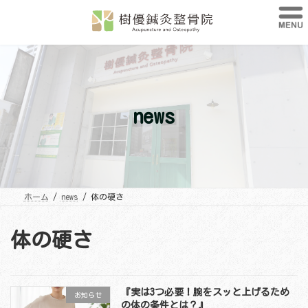
コ
ナ
ン
ビ
テ
ゲ
ン
ー
ツ
シ
へ
ョ
ス
ン
キ
に
ッ
移
プ
動
news
ホーム
news
体の硬さ
体の硬さ
『実は3つ必要！腕をスッと上げるため
お知らせ
の体の条件とは？』