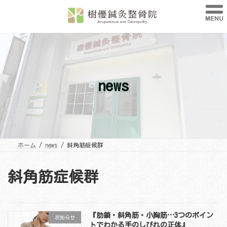
コ
ナ
ン
ビ
テ
ゲ
ン
ー
ツ
シ
へ
ョ
ス
ン
キ
に
ッ
移
プ
動
news
ホーム
news
斜角筋症候群
斜角筋症候群
『肋鎖・斜角筋・小胸筋…3つのポイン
お知らせ
トでわかる手のしびれの正体』