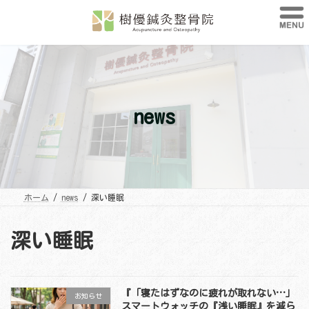
コ
ナ
ン
ビ
テ
ゲ
ン
ー
ツ
シ
へ
ョ
ス
ン
キ
に
ッ
移
プ
動
news
ホーム
news
深い睡眠
深い睡眠
『「寝たはずなのに疲れが取れない…」
お知らせ
スマートウォッチの『浅い睡眠』を減ら