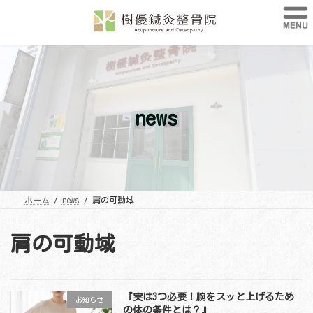
コ
ナ
ン
ビ
テ
ゲ
ン
ー
ツ
シ
へ
ョ
ス
ン
キ
に
ッ
移
プ
動
news
ホーム
news
肩の可動域
肩の可動域
『実は3つ必要！腕をスッと上げるため
お知らせ
の体の条件とは？』