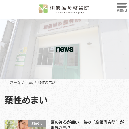
コ
ナ
ン
ビ
テ
ゲ
ン
ー
ツ
シ
へ
ョ
ス
ン
キ
に
ッ
移
プ
動
news
ホーム
news
頚性めまい
頚性めまい
耳の後ろが痛い…首の“胸鎖乳突筋”が
お知らせ
限界かも？