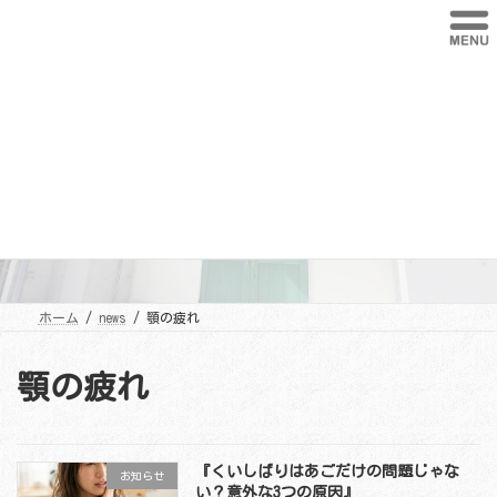
コ
ナ
ン
ビ
テ
ゲ
ン
ー
ツ
シ
へ
ョ
ス
ン
キ
に
ッ
移
プ
動
news
ホーム
news
顎の疲れ
顎の疲れ
『くいしばりはあごだけの問題じゃな
お知らせ
い？意外な3つの原因』