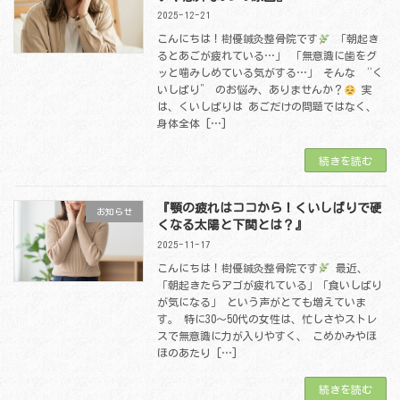
2025-12-21
こんにちは！樹優鍼灸整骨院です
「朝起き
るとあごが疲れている…」 「無意識に歯をグ
ッと噛みしめている気がする…」 そんな “く
いしばり” のお悩み、ありませんか？
実
は、くいしばりは あごだけの問題ではなく、
身体全体 […]
続きを読む
『顎の疲れはココから！くいしばりで硬
お知らせ
くなる太陽と下関とは？』
2025-11-17
こんにちは！樹優鍼灸整骨院です
最近、
「朝起きたらアゴが疲れている」「食いしばり
が気になる」 という声がとても増えていま
す。 特に30～50代の女性は、忙しさやストレ
スで無意識に力が入りやすく、 こめかみやほ
ほのあたり […]
続きを読む