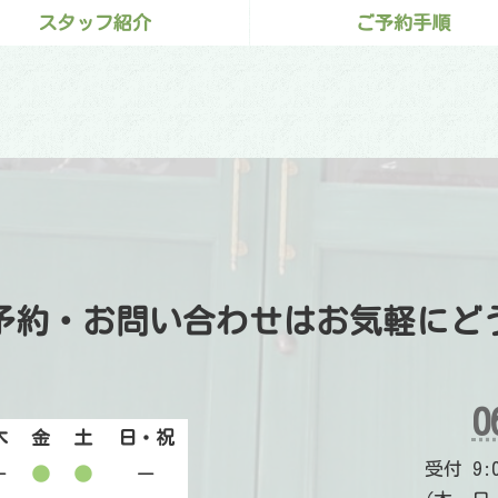
スタッフ紹介
ご予約手順
予約・お問い合わせは
お気軽にど
0
木
金
土
日・祝
受付 9:00
ー
●
●
ー