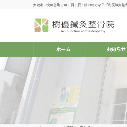
コ
ナ
大阪市中央区谷町で首・肩・腰・膝の痛みなら「樹優鍼灸整
ン
ビ
テ
ゲ
ン
ー
ツ
シ
へ
ョ
ス
ン
キ
に
ッ
移
プ
動
ホーム
お知らせ