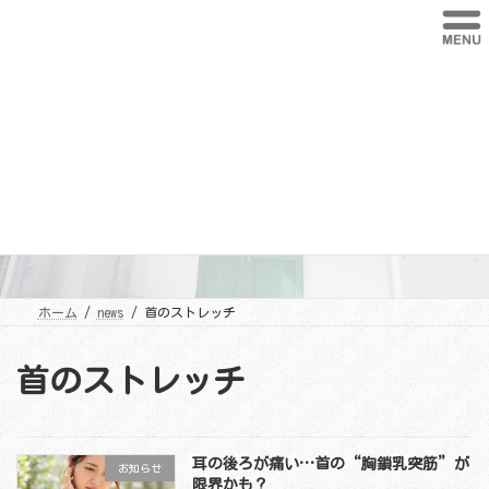
コ
ナ
ン
ビ
テ
ゲ
ン
ー
ツ
シ
へ
ョ
ス
ン
キ
に
ッ
移
プ
動
news
ホーム
news
首のストレッチ
首のストレッチ
耳の後ろが痛い…首の“胸鎖乳突筋”が
お知らせ
限界かも？