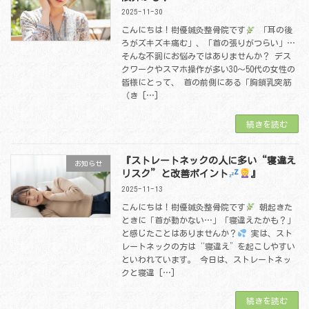
2025-11-30
こんにちは！樹優鍼灸整骨院です
「耳の後
ろがズキズキ痛む」、「首の張りがつらい」…
そんな不調にお悩みではありませんか？ デス
クワークやスマホ操作が多い30〜50代の女性の
皆様にとって、 首の前側にある「胸鎖乳突筋
（き […]
続きを読む
『ストレートネックの人に多い“寝違え
お知らせ
リスク”と改善ポイント
』
2025-11-13
こんにちは！樹優鍼灸整骨院です
朝起きた
ときに「首が動かない…」「寝違えたかも？」
と感じたことはありませんか？
実は、スト
レートネックの方は“寝違え”を起こしやすい
といわれています。 今日は、ストレートネッ
クと寝違 […]
続きを読む