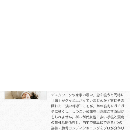
『それ、枕のせいじゃなく「ストレス」
お知らせ
かも？朝の首の痛みを和らげる3つのツ
ボ』
2026-06-04
朝起きたら首が痛い…」そんな寝違えを繰り返
すのは、枕のせいではなくストレスが原因か
も？30〜50代女性に知ってほしい、眠っている
間の力みをリセットして朝のピキッを防ぐ「3
つのツボ」を解説します。
続きを読む
『息を吸うときに「肩」が上がる人は要
お知らせ
注意！頭痛をまねく浅い呼吸の整え方』
2026-06-01
デスクワークや家事の最中、息を吸うと同時に
「肩」がグッと上がっていませんか？実はその
隠れた“浅い呼吸”こそが、首の筋肉をガチガ
チに硬くし、しつこい頭痛を引き起こす原因か
もしれません。30〜50代女性に多い呼吸と頭痛
の意外な関係性と、自宅で簡単にできる3つの
姿勢・肋骨コンディショニングをプロが分かり