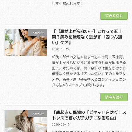
やすく解説します！
続きを読む
『【肩が上がらない…】これって五十
お知らせ
肩？痛みを無理なく逃がす「四つん這
い」ケア』
2026-05-24
40代・50代の女性を悩ませる四十肩・五十肩。
肩が上がらないからと放置すると体が固まる原
因に。本記事では、肩に余計な体重をかけずに
無理なく動かせる「四つん這い」でのセルフケ
アや、背骨・肩甲骨を整えるコンディショニン
グ方法を3ステップで解説します。
続きを読む
『朝起きた瞬間の「ピキッ」を防ぐ！ス
お知らせ
トレスで首がガチガチになる理由』
2026-05-17