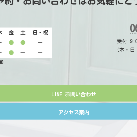
予約・お問い合わせは
お気軽にど
0
木
金
土
日・祝
受付 9:00
ー
●
●
ー
（木・日
ー
●
ー
ー
00
LINE お問い合わせ
アクセス案内