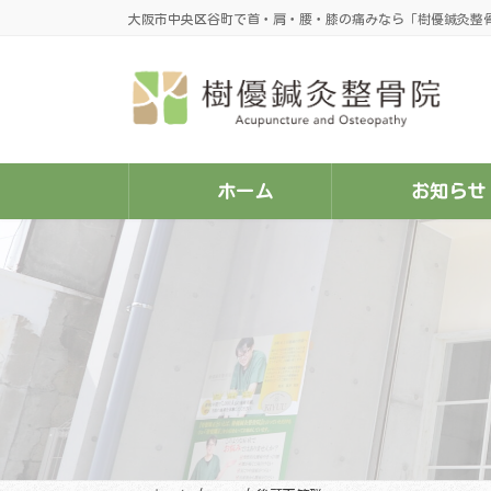
コ
ナ
大阪市中央区谷町で首・肩・腰・膝の痛みなら「樹優鍼灸整
ン
ビ
テ
ゲ
ン
ー
ツ
シ
へ
ョ
ス
ン
キ
に
ッ
移
プ
動
ホーム
お知らせ